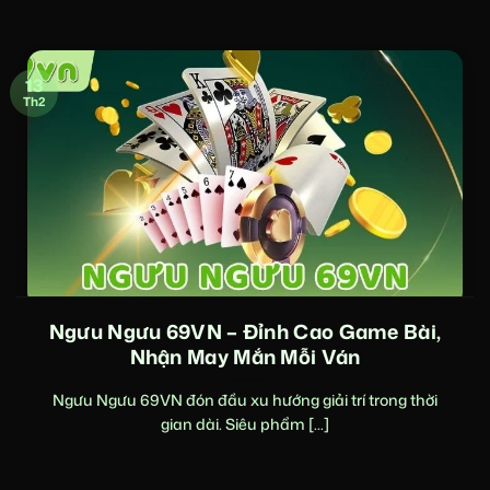
Nhờ sự ra đời dưới sự quản lý của Tree Interactive
đến từ Costa Rica, 69VN đã vạch ra một hành trình
13
Th2
phát triển đầy tham vọng. Nhà cái đã sớm có được
nhiều thành công rực rỡ và khẳng định vị thế trên
bản đồ giải trí quốc tế.
Năm
Dấu ấn quan trọng
Chính thức ra mắt thị trường game cược với
2012
sự bảo chứng từ các đơn vị top đầu Châu Á.
Ngưu Ngưu 69VN – Đỉnh Cao Game Bài,
Có giấy phép hoạt động từ Malta Gaming
Nhận May Mắn Mỗi Ván
2015
Authority (MGA), làm nền tảng vững chắc
cho việc mở rộng thị trường.
Ngưu Ngưu 69VN đón đầu xu hướng giải trí trong thời
Nhận được sự bảo trợ từ Gambling
gian dài. Siêu phẩm [...]
Commission (Anh), đây là minh chứng cho
2017
tính minh bạch và chuyên nghiệp của nhà
cái tặng tiền 69VN.