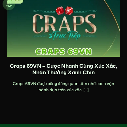
11
Hiện nay nhà cái uy tín 69VN đang là từ khóa tìm
Th2
kiếm hot nhất và nhận được sự quan tâm vô cùng
lớn tại cộng đồng người chơi Việt Nam. Đây là minh
chứng rõ ràng nhất cho tốc độ tăng trưởng vượt
bậc của thương hiệu game trong ngành giải trí trực
tuyến.
Dữ liệu từ Google Trends cho thấy, mức độ quan
tâm dành cho cụm từ “69VN” đã tăng vọt đột biến
Craps 69VN – Cược Nhanh Cùng Xúc Xắc,
trong vòng 24 giờ qua (hoặc trong khoảng thời gian
Nhận Thưởng Xanh Chín
phân tích). Sau một giai đoạn duy trì ở mức trung
bình dưới 50 điểm, biểu đồ đã ghi nhận nhiều đỉnh
Craps 69VN được cộng đồng quan tâm nhờ cách vận
cao chạm mốc 100 điểm, đây là con số thể hiện
hành dựa trên xúc xắc. [...]
mức độ tìm kiếm cao nhất.
Loạt thế mạnh nổi trội của cổng game top
1 – 69VN
Giữa thị trường giải trí trực tuyến sôi động tại Việt