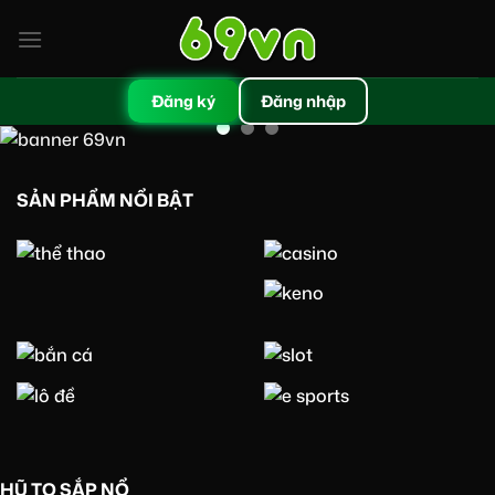
Bỏ
qua
nội
dung
Đăng ký
Đăng nhập
SẢN PHẨM NỔI BẬT
HŨ TO SẮP NỔ