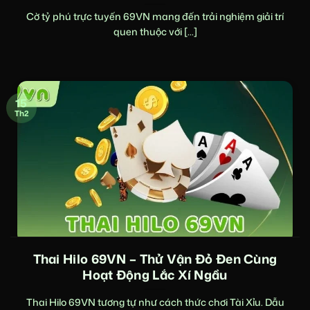
Cờ tỷ phú trực tuyến 69VN mang đến trải nghiệm giải trí
Số
Hơn 3.000 tựa game độc quyền và bản
quen thuộc với [...]
lượng
quyền.
game
Tính
Giấy phép quốc tế từ CEZA và sự bảo trợ
pháp lý
của Gambling Commission (Anh).
15
Th2
Cộng
đồng
Hơn 20 triệu người dùng trung thành
thành
trên 50 quốc gia (tính đến 2026).
viên
Bảo
Công nghệ Mã hóa SSL 256-bit và
mật hệ
chứng nhận an toàn
eCOGRA
.
thống
Chất
Đội ngũ hỗ trợ người Việt 24/7 qua
lượng
Thai Hilo 69VN – Thử Vận Đỏ Đen Cùng
Livechat/Telegram (Tỷ lệ hài lòng 98%).
dịch vụ
Hoạt Động Lắc Xí Ngầu
Tỷ lệ
Thai Hilo 69VN tương tự như cách thức chơi Tài Xỉu. Dẫu
hoàn
Công bố minh bạch, nhiều Slot Game