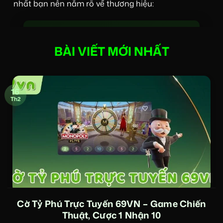
nhất bạn nên nắm rõ về thương hiệu:
Hạng
Thông tin chi tiết
mục
BÀI VIẾT MỚI NHẤT
Thương
69VN – Nhà cái giải trí toàn cầu
hiệu
16
Website
(Vui lòng truy cập các liên kết được công
Th2
chính
bố trên các kênh chính thức của 69VN)
thức
Đơn vị
Tree Interactive (Tập đoàn uy tín từ
quản lý
Costa Rica)
Năm
khởi
2015 (Bắt đầu tại thị trường Trung Mỹ)
động
Phạm vi
Cờ Tỷ Phú Trực Tuyến 69VN – Game Chiến
Cá cược Đa ngành (Thể thao, Casino
hoạt
Thuật, Cược 1 Nhận 10
Live, E-Sports, Xổ số, Bắn Cá, Slot Game)
động