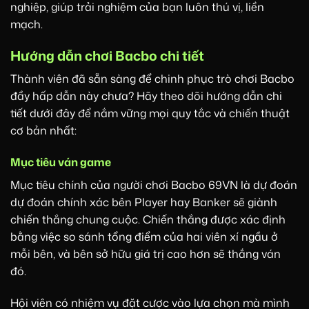
nghiệp, giúp trải nghiệm của bạn luôn thú vị, liền
mạch.
Hướng dẫn chơi Bacbo chi tiết
Thành viên đã sẵn sàng để chinh phục trò chơi Bacbo
đầy hấp dẫn này chưa? Hãy theo dõi hướng dẫn chi
tiết dưới đây để nắm vững mọi quy tắc và chiến thuật
cơ bản nhất:
Mục tiêu ván game
Mục tiêu chính của người chơi Bacbo 69VN là dự đoán
dự đoán chính xác bên Player hay Banker sẽ giành
chiến thắng chung cuộc. Chiến thắng được xác định
bằng việc so sánh tổng điểm của hai viên xí ngầu ở
mỗi bên, và bên sở hữu giá trị cao hơn sẽ thắng ván
đó.
Hội viên có nhiệm vụ đặt cược vào lựa chọn mà mình