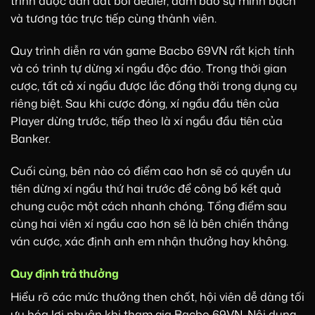
trình được dẫn dắt bởi dealer, đảm bảo sự minh bạch
và tương tác trực tiếp cùng thành viên.
Quy trình diễn ra ván game Bacbo 69VN rất kịch tính
và có trình tự dừng xí ngầu độc đáo. Trong thời gian
cược, tất cả xí ngầu được lắc đồng thời trong dụng cụ
riêng biệt. Sau khi cược đóng, xí ngầu đầu tiên của
Player dừng trước, tiếp theo là xí ngầu đầu tiên của
Banker.
Cuối cùng, bên nào có điểm cao hơn sẽ có quyền ưu
tiên dừng xí ngầu thứ hai trước để công bố kết quả
chung cuộc một cách nhanh chóng. Tổng điểm sau
cùng hai viên xí ngầu cao hơn sẽ là bên chiến thắng
ván cược, xác định anh em nhận thưởng hay không.
Quy định trả thưởng
Hiểu rõ các mức thưởng then chốt, hội viên dễ dàng tối
ưu hóa lợi nhuận khi tham gia Bacbo 69VN. Nội dung