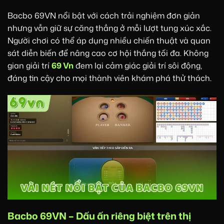
Bacbo 69VN nổi bật với cách trải nghiệm đơn giản
nhưng vẫn giữ sự căng thẳng ở mỗi lượt tung xúc xắc.
Người chơi có thể áp dụng nhiều chiến thuật và quan
sát diễn biến để nâng cao cơ hội thắng tối đa. Không
gian giải trí
69 Vn
đem lại cảm giác giải trí sôi động,
đáng tin cậy cho mọi thành viên khám phá thử thách.
Bacbo 69VN – Dấu ấn riêng biệt trên thị