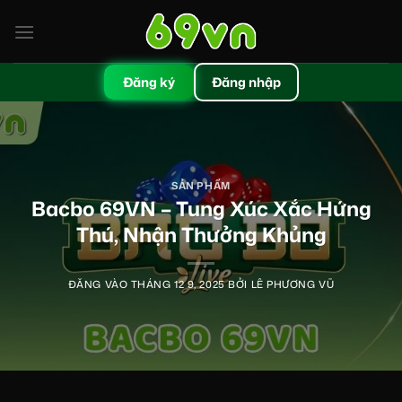
Bỏ
qua
nội
dung
Đăng ký
Đăng nhập
SẢN PHẨM
Bacbo 69VN – Tung Xúc Xắc Hứng
Thú, Nhận Thưởng Khủng
ĐĂNG VÀO
THÁNG 12 9, 2025
BỞI
LÊ PHƯƠNG VŨ