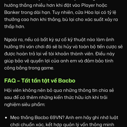
hướng thắng nhiều hơn khi đặt vào Player hoặc
Banker trong dài hạn. Tuy nhiên, cửa Hòa lại có tỷ lệ
thưởng cao hơn khi thắng, bù lại cho xác suất xảy ra
thấp hơn.
Ngoài ra, nếu có bất kỳ sự cố kỹ thuật nào làm ảnh
hưởng thì ván chơi đó sẽ bị hủy và toàn bộ tiền cược sẽ
được hoàn trả lại về tài khoản thành viên. Điều này
giúp bảo vệ quyền lợi của anh em và đảm bảo tính
công bằng trong game.
FAQ – Tất tần tật về Bacbo
Hội viên không nên bỏ qua những thông tin chia sẻ
sau để có thêm những kiến thức hữu ích khi trải
nghiệm siêu phẩm:
Mẹo thắng Bacbo 69VN? Anh em hãy ghi nhớ luật
chơi chuẩn xác, kết hợp quản lý vốn thông minh