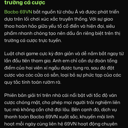
trường cá cược
Bacbo 69VN
bắt nguồn từ châu Á và được phát triển
dựa trên lối chơi xúc xắc truyền thống. Với sự giao
thoa hoàn hảo giữa yếu tố cổ điển và hiện đại, siêu
phẩm nhanh chóng tạo nên dấu ấn riêng biệt trên thị
trường cá cược trực tuyến.
Luật chơi game cực kỳ đơn giản và dễ nắm bắt ngay từ
lần đầu tiên tham gia. Anh em chỉ cần dự đoán tổng
điểm của hai viên xí ngầu được tung ra, sau đó đặt
cược vào các cửa có sẵn, loại bỏ sự phức tạp của các
quy tắc tính toán rườm rà.
Phiên bản giải trí trên nhà cái nổi bật với tốc độ ván
cược chóng mặt, cho phép mọi người trải nghiệm liên
tục mà không cần chờ đợi lâu. Bên cạnh đó, dịch vụ
thanh toán Bacbo 69VN xuất sắc, khuyến mãi linh
hoạt mỗi ngày cùng liên hệ 69VN hoạt động chuyên