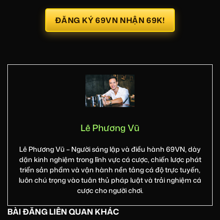
ĐĂNG KÝ 69VN NHẬN 69K!
Lê Phương Vũ
Lê Phương Vũ – Người sáng lập và điều hành 69VN, dày
dặn kinh nghiệm trong lĩnh vực cá cược, chiến lược phát
triển sản phẩm và vận hành nền tảng cá độ trực tuyến,
luôn chú trọng vào tuân thủ pháp luật và trải nghiệm cá
cược cho người chơi.
BÀI ĐĂNG LIÊN QUAN KHÁC