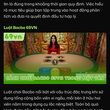
tin là đúng trong khoảng thời gian quy định. Việc hiểu
rõ mục tiêu giúp bạn tập trung vào hoạt động phân
tích và đưa ra quyết định đầu tư hợp lý.
Luật Bacbo 69VN
Luật chơi Bacbo nổi bật với cấu trúc đặc trưng khi sử
dụng tổng cộng bốn viên xí ngầu, mỗi bên ở hữu hai
viên nằm trong dụng cụ lắc riêng biệt. Toàn bộ quá