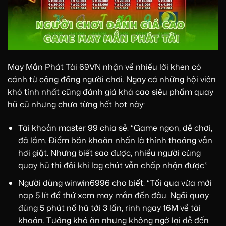
May Mắn Phát Tài 69VN nhận về nhiều lời khen có
cánh từ cộng đồng người chơi. Ngay cả những hội viên
khó tính nhất cũng đánh giá khá cao siêu phẩm quay
hũ cũ nhưng chưa từng hết hot này:
Tài khoản master 99 chia sẻ: “Game ngon, dễ chơi,
đã lắm. Điểm băn khoăn nhấn là thỉnh thoảng vẫn
hơi giật. Nhưng biết sao được, nhiều người cùng
quay hũ thì đôi khi lag chút vẫn chấp nhận được.”
Người dùng winwin6996 cho biết: “Tối qua vừa mới
nạp 5 lít để thử xem may mắn đến đâu. Ngồi quay
đúng 5 phút nổ hũ tới 3 lần, rinh ngay 16M về tài
khoản. Tưởng khó ăn nhưng không ngờ lại dễ đến