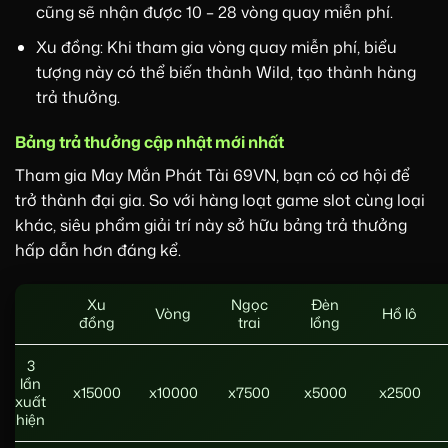
cũng sẽ nhận được 10 – 28 vòng quay miễn phí.
Xu đồng: Khi tham gia vòng quay miễn phí, biểu
tượng này có thể biến thành Wild, tạo thành hàng
trả thưởng.
Bảng trả thưởng cập nhật mới nhất
Tham gia May Mắn Phát Tài 69VN, bạn có cơ hội để
trở thành đại gia. So với hàng loạt game slot cùng loại
khác, siêu phẩm giải trí này sở hữu bảng trả thưởng
hấp dẫn hơn đáng kể.
Xu
Ngọc
Đèn
Vòng
Hồ lô
đồng
trai
lồng
3
lần
x15000
x10000
x7500
x5000
x2500
xuất
hiện