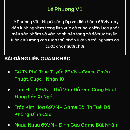
Lê Phương Vũ
Lê Phương Vũ – Người sáng lập và điều hành 69VN, dày
dặn kinh nghiệm trong lĩnh vực cá cược, chiến lược phát
triển sản phẩm và vận hành nền tảng cá độ trực tuyến,
luôn chú trọng vào tuân thủ pháp luật và trải nghiệm cá
cược cho người chơi.
BÀI ĐĂNG LIÊN QUAN KHÁC
Cờ Tỷ Phú Trực Tuyến 69VN – Game Chiến
Thuật, Cược 1 Nhận 10
Thai Hilo 69VN – Thử Vận Đỏ Đen Cùng Hoạt
Động Lắc Xí Ngầu
Trác Kim Hoa 69VN – Game Bài Trí Tuệ, Đối
Kháng Đỉnh Cao
Ngưu Ngưu 69VN – Đỉnh Cao Game Bài, Nhận