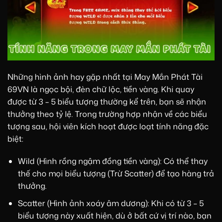
Những hình ảnh hay gặp nhất tại May Mắn Phát Tài
69VN là ngọc bội, đèn chữ lộc, tiền vàng. Khi quay
được từ 3 – 5 biểu tượng thường kể trên, bạn sẽ nhận
thưởng theo tỷ lệ. Trong trường hợp nhận về các biểu
tượng sau, hội viên kích hoạt được loạt tính năng đặc
biệt:
Wild (Hình rồng ngậm đồng tiền vàng): Có thể thay
thế cho mọi biểu tượng (Trừ Scatter) để tạo hàng trả
thưởng.
Scatter (Hình ảnh xoáy âm dương): Khi có từ 3 – 5
biểu tượng này xuất hiện, dù ở bất cứ vị trí nào, bạn