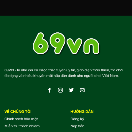
69VN - là nhà cái cá cược trực tuyến uy tín, giao diện thân thiện, trò chơi
đa dạng và nhiều khuyến mãi hấp dẫn dành cho người chơi Việt Nam.
VỀ CHÚNG TÔI
HƯỚNG DẪN
Chính sách bảo mật
Đăng ký
Miễn trừ trách nhiệm
Nạp tiền