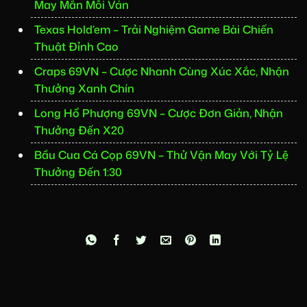
May Mắn Mỗi Ván
Texas Hold’em – Trải Nghiệm Game Bài Chiến
Thuật Đỉnh Cao
Craps 69VN – Cược Nhanh Cùng Xúc Xắc, Nhận
Thưởng Xanh Chín
Long Hổ Phượng 69VN – Cược Đơn Giản, Nhận
Thưởng Đến X20
Bầu Cua Cá Cọp 69VN – Thử Vận May Với Tỷ Lệ
Thưởng Đến 1:30