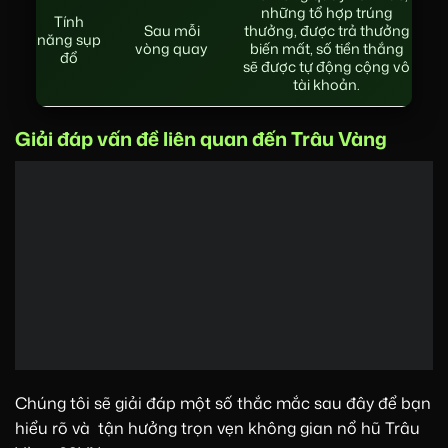
những tổ hợp trúng
Tính
Sau mỗi
thưởng, được trả thưởng
năng sụp
vòng quay
biến mất, số tiền thắng
đổ
sẽ được tự động cộng vô
tài khoản.
Giải đáp vấn đề liên quan đến Trâu Vàng
Chúng tôi sẽ giải đáp một số thắc mắc sau đây để bạn
hiểu rõ và tận hưởng trọn vẹn không gian nổ hũ Trâu