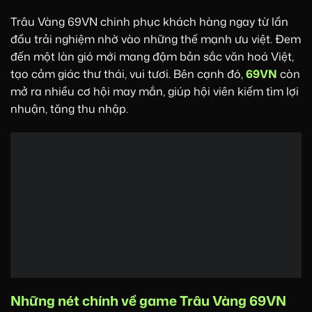
Trâu Vàng 69VN chinh phục khách hàng ngay từ lần
đầu trải nghiệm nhờ vào những thế mạnh ưu việt. Đem
đến một làn gió mới mang đậm bản sắc văn hoá Việt,
tạo cảm giác thư thái, vui tươi. Bên cạnh đó,
69VN
còn
mở ra nhiều cơ hội may mắn, giúp hội viên kiếm tìm lợi
nhuận, tăng thu nhập.
Những nét chính về game Trâu Vàng 69VN