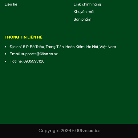
Liên hệ
Link chính hãng
Khuyến mãi
Sản phẩm
THÔNG TIN LIÊN HỆ
Địa chỉ: 5 P. Bà Triệu, Tràng Tiền, Hoàn Kiếm, Hà Nội, Việt Nam
Email:
supports@69vn.co.bz
Hotline: 0935593120
Copyright 2026 ©
69vn.co.bz