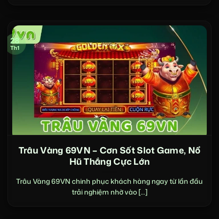
28
Th1
Trâu Vàng 69VN – Cơn Sốt Slot Game, Nổ
Hũ Thắng Cực Lớn
Trâu Vàng 69VN chinh phục khách hàng ngay từ lần đầu
trải nghiệm nhờ vào [...]