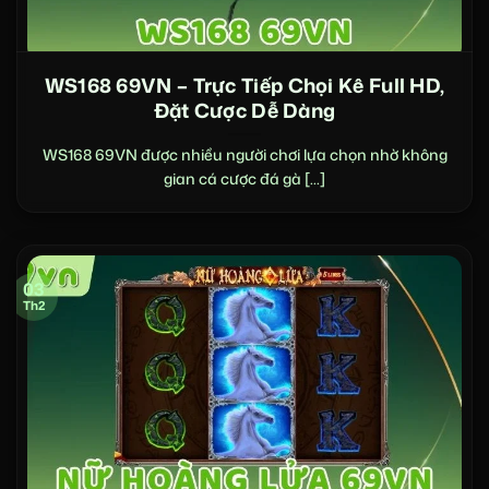
WS168 69VN – Trực Tiếp Chọi Kê Full HD,
Đặt Cược Dễ Dàng
WS168 69VN được nhiều người chơi lựa chọn nhờ không
gian cá cược đá gà [...]
03
Th2