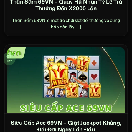
Thần Sấm 69VN – Quay Hũ Nhận Tỷ Lệ Trả
Thưởng Đến X2000 Lần
Thần Sấm 69VN là một trò chơi slot đổi thưởng vô cùng
hấp dẫn lấy [...]
01
Th2
Siêu Cấp Ace 69VN – Giật Jackpot Khủng,
Đổi Đời Ngay Lần Đầu